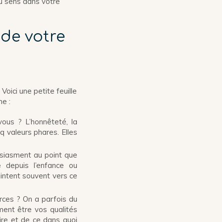
du sens dans votre
 de votre
Voici une petite feuille
me :
ous ? L’honnêteté, la
inq valeurs phares. Elles
usiasment au point que
e
depuis l’enfance ou
ointent souvent vers ce
rces ? On a parfois du
ment être vos qualités
ire et de ce dans quoi