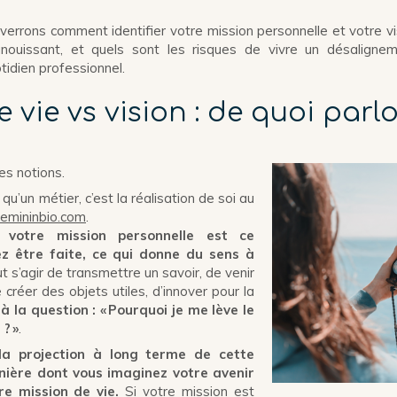
 verrons comment identifier votre mission personnelle et votre v
anouissant, et quels sont les risques de vivre un désaligne
tidien professionnel.
 vie vs vision : de quoi parl
ces notions.
 qu’un métier, c’est la réalisation de soi au
femininbio.com
.
s,
votre mission personnelle est ce
z être faite, ce qui donne du sens à
eut s’agir de transmettre un savoir, de venir
 créer des objets utiles, d’innover pour la
à la question : « Pourquoi je me lève le
? »
.
t la projection à long terme de cette
anière dont vous imaginez votre avenir
re mission de vie.
Si votre mission est