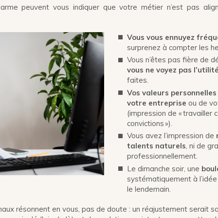
larme peuvent vous indiquer que votre métier n’est pas alig
Vous vous ennuyez fré
surprenez à compter les heu
Vous n’êtes pas fière de dé
vous ne voyez pas l’utilit
faites.
Vos
valeurs
personnelles 
votre entreprise
ou de vo
(impression de « travailler 
convictions »).
Vous avez l’impression de
talents naturels
, ni de gr
professionnellement.
Le dimanche soir, une
boul
systématiquement à l’idée d
le lendemain.
gnaux résonnent en vous, pas de doute : un réajustement serait sa