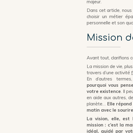
majeur.
Dans cet article, nous
choisir un métier ép
personnelle et son quo
Mission de
Avant tout, clarifions 
La mission de vie, plus
travers d’une activité
En d’autres terme
pourquoi vous pense
votre existence
. Il p
en aide aux autres, de
planète…
Elle répond 
matin avec le sourire 
La vision, elle, es
mission : c’est la m
idéal, guidé par vot