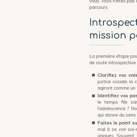
vous, vous n’êtes pas u
parcours.
Introspec
mission p
La première étape pour 
de route introspective 
Clarifiez vos va
justice sociale, la 
agiront comme un f
Identifiez vos pas
le temps file s
l’adolescence ? No
qui donne du sens 
Faites le point s
mal à se voir soi
uniques. Souvent, 