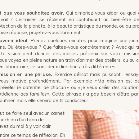
t que vous souhaitez avoir.
Qui aimeriez-vous aider ou quoi 
vail ? Certaines se réalisent en contribuant au bien-être de
rotection de la planète, à la beauté artistique du monde, ou au pr
ise réponse, projetez-vous librement.
avenir idéal.
Prenez quelques minutes pour imaginer une journ
ans. Où êtes-vous ? Que faites-vous concrètement ? Avec qui tr
te vision peut donner des indices précieux sur votre mission
us voyez en pleine nature en train d’animer des ateliers, ou au co
n laboratoire, ce sont deux directions très différentes.
ission en une phrase.
Exercice délicat mais puissant : essay
 vous motive profondément. Par exemple
« Ma mission est 
e
révéler
le potentiel de chacun »
ou
« Je veux
créer
des solution
tidienne des familles »
. Cette phrase n’a pas besoin d’être par
ufiner, mais elle servira de fil conducteur.
ut se faire seul avec un carnet,
ach ou d’un bilan de
ez du mal à y voir clair.
ndre ce temps de réflexion. En