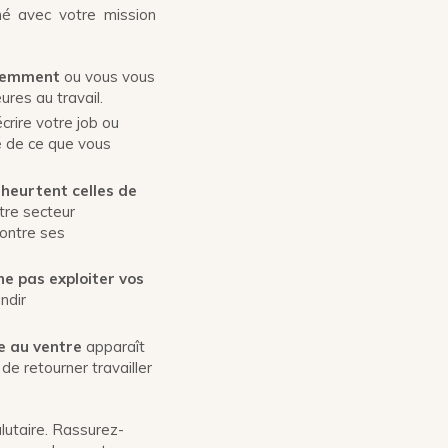
né avec votre mission
quemment
ou vous vous
res au travail.
crire votre job ou
é
de ce que vous
heurtent celles de
tre secteur
contre ses
ne pas exploiter vos
andir
e au ventre
apparaît
e retourner travailler
lutaire. Rassurez-