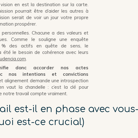
vision en est la destination sur la carte.
ssion pourrait être d’aider les autres à
ision serait de voir un jour votre propre
mation prospérer.
 personnelles. Chacune a des valeurs et
ques. Comme le souligne une enquête
1 % des actifs en quête de sens, le
 a été le besoin de cohérence avec leurs
udencia.com
.
gnifie donc accorder nos actes
ec nos intentions et convictions
et alignement demande une introspection
en vaut la chandelle : c’est la clé pour
ue notre travail compte vraiment.
vail est-il en phase avec vou
oi est-ce crucial)