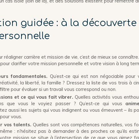
n cas isolé (loin de là), et des solutions existent pour remettre 
tion guidée : à la découverte
ersonnelle
réaligner carrière et mission de vie, c’est de mieux se connaître. 
pour clarifier votre mission personnelle et votre vision à long ter
leurs fondamentales.
Qu’est-ce qui est non négociable pour v
créativité, la liberté, la famille ? Dressez la liste de vos trois à c
iltre pour évaluer si un travail vous correspond ou non.
sions et ce qui vous fait vibrer.
Quelles activités vous entho
ans que vous le voyiez passer ? Qu’est-ce qui vous
anim
tez aussi les sujets qui vous indignent ou vous émeuvent – ils p
pour vous.
ur vos talents.
Quelles sont vos compétences naturelles, vos fo
-même : n’hésitez pas à demander à des proches ce qu’ils esti
votre mission se situe à l’intersection de ce que vous aimez fa