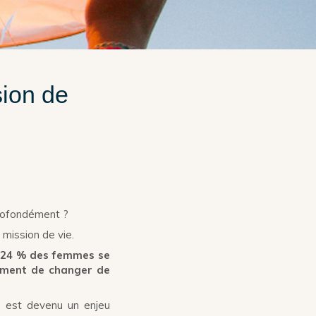
sion de
profondément ?
 mission de vie.
t
24 % des femmes se
ément de changer de
es est devenu un enjeu