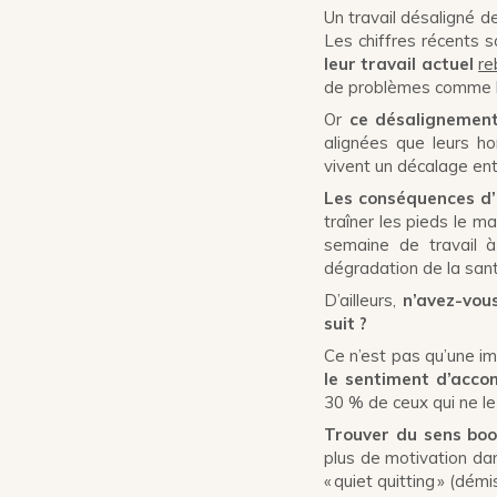
Un travail désaligné d
Les chiffres récents s
leur travail actuel
re
de problèmes comme le
Or
ce désalignement
alignées que leurs h
vivent un décalage entr
Les conséquences d’u
traîner les pieds le m
semaine de travail 
dégradation de la sant
D’ailleurs,
n’avez-vous
suit ?
Ce n’est pas qu’une i
le sentiment d’accom
30 % de ceux qui ne l
Trouver du sens bo
plus de motivation da
« quiet quitting » (démi