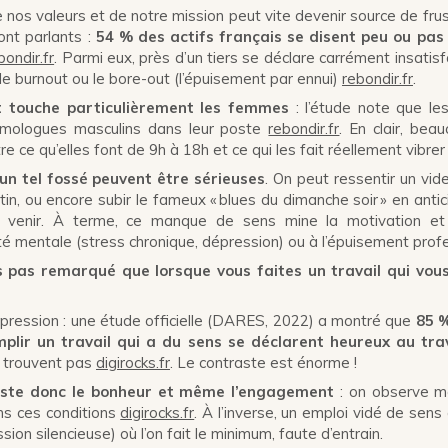
e nos valeurs et de notre mission peut vite devenir source de frus
ont parlants :
54 % des actifs français se disent peu ou pas
bondir.fr
. Parmi eux, près d’un tiers se déclare carrément insatisf
 burnout ou le bore-out (l’épuisement par ennui)
rebondir.fr
.
 touche particulièrement les femmes
: l’étude note que le
omologues masculins dans leur poste
rebondir.fr
. En clair, be
e ce qu’elles font de 9h à 18h et ce qui les fait réellement vibrer 
n tel fossé peuvent être sérieuses
. On peut ressentir un vid
atin, ou encore subir le fameux « blues du dimanche soir » en anti
à venir. À terme, ce manque de sens mine la motivation et
é mentale (stress chronique, dépression) ou à l’épuisement profe
 pas remarqué que lorsque vous faites un travail qui vous
mpression : une étude officielle (DARES, 2022) a montré que
85 %
plir un travail qui a du sens se déclarent heureux au trav
e trouvent pas
digirocks.fr
. Le contraste est énorme !
oste donc le bonheur et même l’engagement
: on observe m
ns ces conditions
digirocks.fr
. À l’inverse, un emploi vidé de sen
ssion silencieuse) où l’on fait le minimum, faute d’entrain.