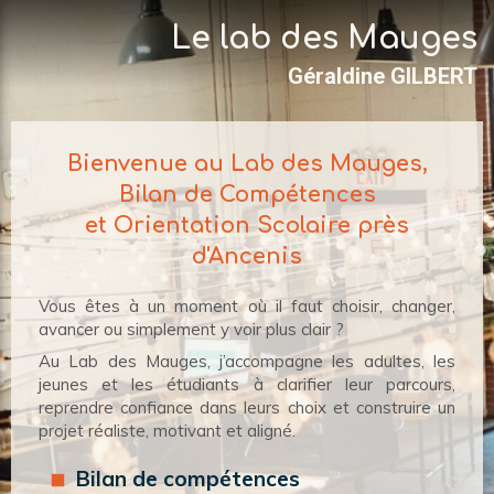
const html = `
`; $("body").append(html);
Le lab des Mauges
Géraldine GILBERT
Bienvenue au Lab des Mauges,
Bilan de Compétences
et Orientation Scolaire près
d'Ancenis
Vous êtes à un moment où il faut choisir, changer,
avancer ou simplement y voir plus clair ?
Au Lab des Mauges, j’accompagne les adultes, les
jeunes et les étudiants à clarifier leur parcours,
reprendre confiance dans leurs choix et construire un
projet réaliste, motivant et aligné.
Bilan de compétences