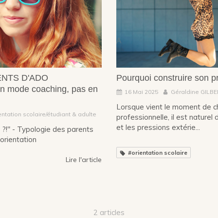
ENTS D'ADO
Pourquoi construire son p
n mode coaching, pas en
16 Mai 2025
Géraldine GILB
Lorsque vient le moment de cho
entation scolaire/étudiant & adulte
professionnelle, il est naturel
et les pressions extérie...
i ?!" - Typologie des parents
orientation
#orientation scolaire
Lire l'article
2 articles