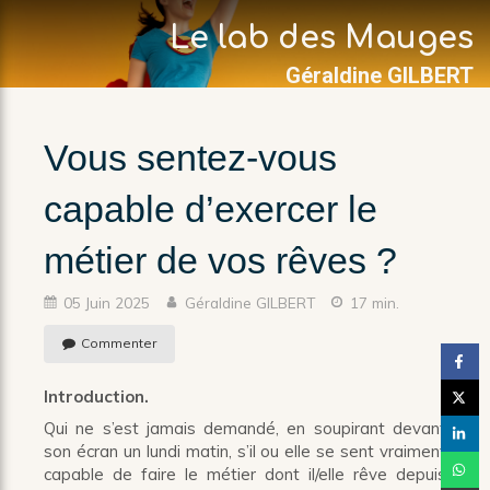
const html = `
`; $("body").append(html);
Le lab des Mauges
Géraldine GILBERT
Vous sentez-vous
capable d’exercer le
métier de vos rêves ?
05 Juin 2025
Géraldine GILBERT
17 min.
Commenter
Introduction.
Qui ne s’est jamais demandé, en soupirant devant
son écran un lundi matin, s’il ou elle se sent vraiment
capable de faire le métier dont il/elle rêve depuis